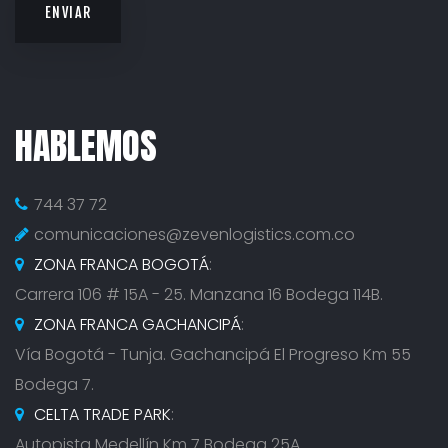
HABLEMOS
744 37 72
comunicaciones@zevenlogistics.com.co
ZONA FRANCA BOGOTÁ
:
Carrera 106 # 15A - 25. Manzana 16 Bodega 114B.
ZONA FRANCA GACHANCIPÁ
:
Vía Bogotá - Tunja. Gachancipá El Progreso Km 55
Bodega 7.
CELTA TRADE PARK
:
Autopista Medellín Km 7 Bodega 25A.