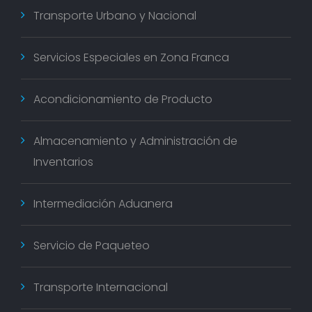
T
O
Transporte Urbano y Nacional
D
E
P
Servicios Especiales en Zona Franca
R
O
D
Acondicionamiento de Producto
U
C
Almacenamiento y Administración de
T
O
Inventarios
Intermediación Aduanera
Servicio de Paqueteo
Transporte Internacional