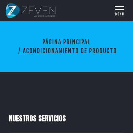
A
PÁGINA PRINCIPAL
C
O
ACONDICIONAMIENTO DE PRODUCTO
N
D
I
C
I
O
N
A
M
I
NUESTROS SERVICIOS
E
N