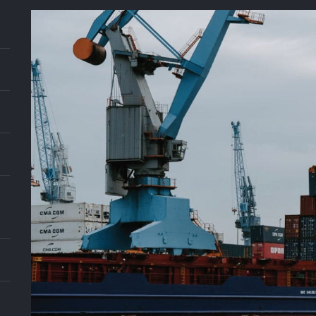
E
R
N
A
C
I
O
N
A
L