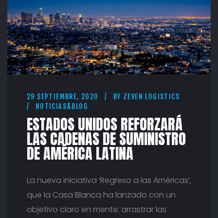
F
O
R
Z
A
R
Á
L
A
S
29 SEPTIEMBRE, 2020
BY
ZEVEN LOGISTICS
C
NOTICIAS&BLOG
A
ESTADOS UNIDOS REFORZARÁ
D
E
LAS CADENAS DE SUMINISTRO
N
DE AMÉRICA LATINA
A
S
D
La nueva iniciativa ‘Regreso a las Américas’,
E
S
que la Casa Blanca ha lanzado con un
U
objetivo claro en mente: arrastrar las
M