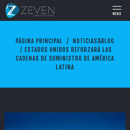
E
PÁGINA PRINCIPAL
NOTICIAS&BLOG
S
T
ESTADOS UNIDOS REFORZARÁ LAS
A
CADENAS DE SUMINISTRO DE AMÉRICA
D
LATINA
O
S
U
N
I
D
O
S
R
E