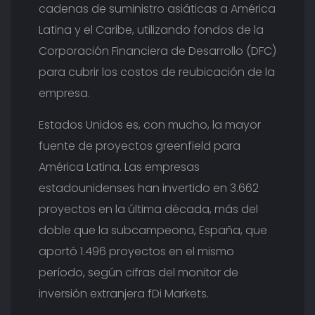
I
cadenas de suministro asiáticas a América
N
Latina y el Caribe, utilizando fondos de la
I
S
Corporación Financiera de Desarrollo (DFC)
T
para cubrir los costos de reubicación de la
R
empresa.
O
D
E
Estados Unidos es, con mucho, la mayor
A
fuente de proyectos greenfield para
M
América Latina. Las empresas
É
R
estadounidenses han invertido en 3.662
I
proyectos en la última década, más del
C
A
doble que la subcampeona, España, que
L
aportó 1.496 proyectos en el mismo
A
T
período, según cifras del monitor de
I
inversión extranjera fDi Markets.
N