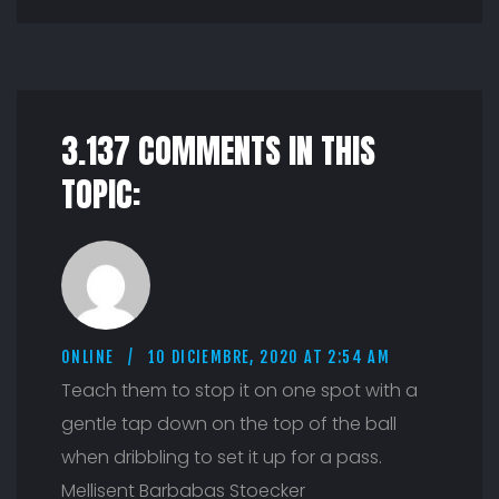
3.137 COMMENTS IN THIS
TOPIC:
ONLINE
10 DICIEMBRE, 2020 AT 2:54 AM
Teach them to stop it on one spot with a
gentle tap down on the top of the ball
when dribbling to set it up for a pass.
Mellisent Barbabas Stoecker