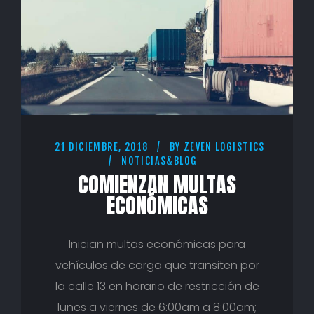
21 DICIEMBRE, 2018
BY
ZEVEN LOGISTICS
NOTICIAS&BLOG
COMIENZAN MULTAS
ECONÓMICAS
Inician multas económicas para
vehículos de carga que transiten por
la calle 13 en horario de restricción de
lunes a viernes de 6:00am a 8:00am;