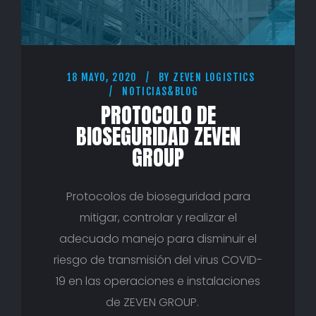
18 MAYO, 2020
BY
ZEVEN LOGISTICS
NOTICIAS&BLOG
PROTOCOLO DE
BIOSEGURIDAD ZEVEN
GROUP
Protocolos de bioseguridad para
mitigar, controlar y realizar el
adecuado manejo para disminuir el
riesgo de transmisión del virus COVID-
19 en las operaciones e instalaciones
de ZEVEN GROUP.