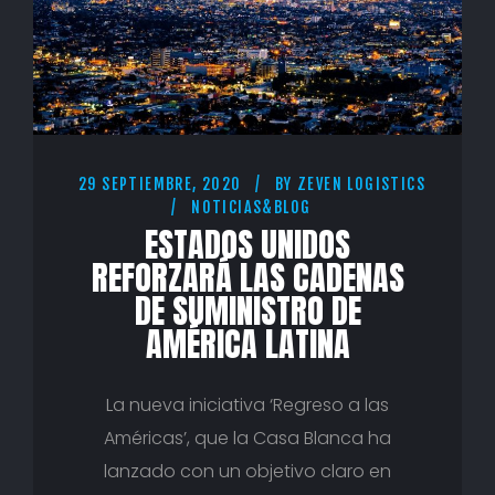
29 SEPTIEMBRE, 2020
BY
ZEVEN LOGISTICS
NOTICIAS&BLOG
ESTADOS UNIDOS
REFORZARÁ LAS CADENAS
DE SUMINISTRO DE
AMÉRICA LATINA
La nueva iniciativa ‘Regreso a las
Américas’, que la Casa Blanca ha
lanzado con un objetivo claro en