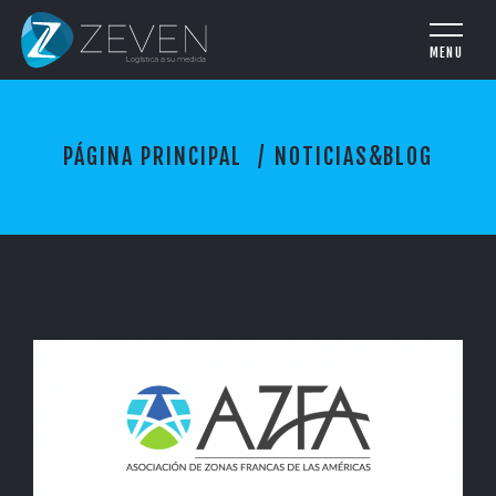
N
PÁGINA PRINCIPAL
NOTICIAS&BLOG
O
T
I
C
I
A
S
&
B
L
O
G