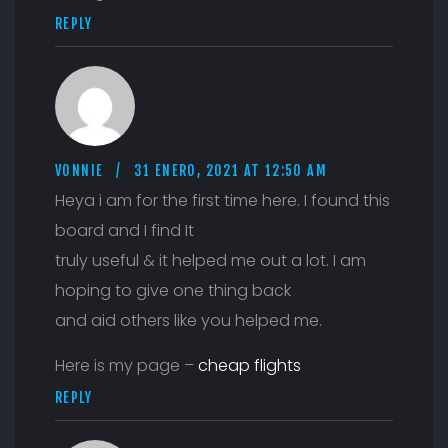
REPLY
VONNIE
31 ENERO, 2021 AT 12:50 AM
Heya i am for the first time here. I found this
board and I find It
truly useful & it helped me out a lot. I am
hoping to give one thing back
and aid others like you helped me.
Here is my page –
cheap flights
REPLY