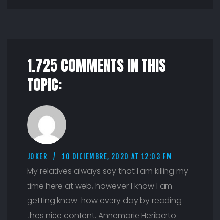
1.725 COMMENTS IN THIS
TOPIC:
JOKER
10 DICIEMBRE, 2020 AT 12:03 PM
My relatives always say that I am killing my
time here at web, however I know I am
getting know-how every day by reading
thes nice content. Annemarie Heriberto