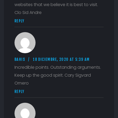
websites that we believe it is best to visit.
Clo Sid Andre
REPLY
BAHIS
18 DICIEMBRE, 2020 AT 5:39 AM
Incredible points. Outstanding arguments.
Keep up the good spirit. Cary Sigvard
Omero
REPLY