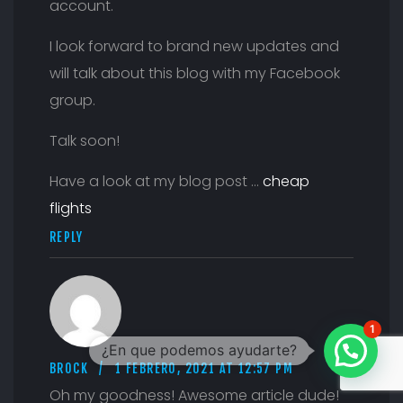
account.
I look forward to brand new updates and
will talk about this blog with my Facebook
group.
Talk soon!
Have a look at my blog post …
cheap
flights
REPLY
1
BROCK
1 FEBRERO, 2021 AT 12:57 PM
Oh my goodness! Awesome article dude!