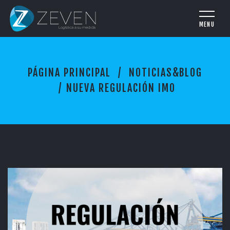
N
PÁGINA PRINCIPAL
NOTICIAS&BLOG
U
E
NUEVA REGULACIÓN IMO
V
A
R
E
G
U
L
A
C
I
Ó
N