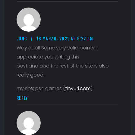
JUNG
18 MARZO, 2021 AT 9:22 PM
Way cool! Some very valid points! I
appreciate you writing this
post and also the rest of the site is also
really good.
my site; ps4 games (
tinyurl.com
)
REPLY