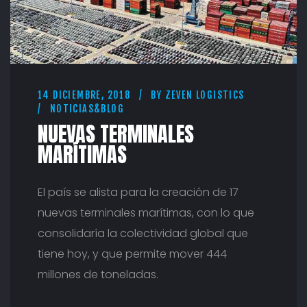
S
M
A
R
Í
T
I
M
14 DICIEMBRE, 2018
BY
ZEVEN LOGISTICS
NOTICIAS&BLOG
A
S
NUEVAS TERMINALES
MARÍTIMAS
El país se alista para la creación de 17
nuevas terminales marítimas, con lo que
consolidaría la colectividad global que
tiene hoy, y que permite mover 444
millones de toneladas.