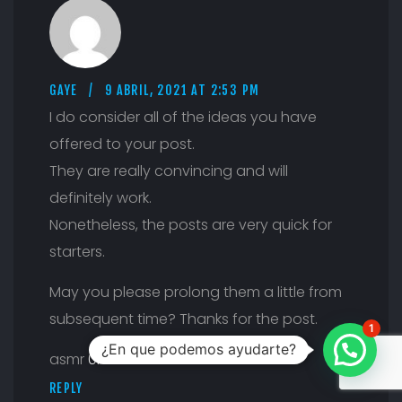
GAYE
9 ABRIL, 2021 AT 2:53 PM
I do consider all of the ideas you have
offered to your post.
They are really convincing and will
definitely work.
Nonetheless, the posts are very quick for
starters.
May you please prolong them a little from
subsequent time? Thanks for the post.
1
¿En que podemos ayudarte?
asmr
0mniartist
REPLY