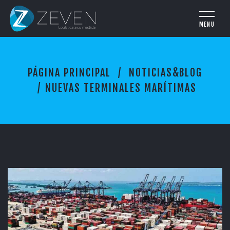
N
PÁGINA PRINCIPAL
NOTICIAS&BLOG
U
E
NUEVAS TERMINALES MARÍTIMAS
V
A
S
T
E
R
M
I
N
A
L
E